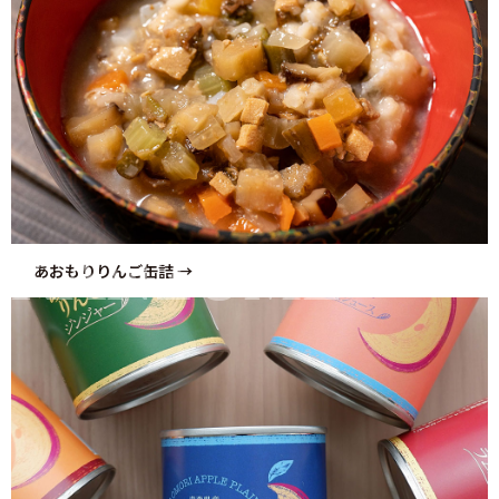
KANZUME
あおもりりんご缶詰 →